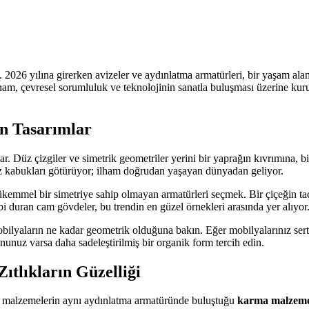
. 2026 yılına girerken avizeler ve aydınlatma armatürleri, bir yaşam ala
ham, çevresel sorumluluk ve teknolojinin sanatla buluşması üzerine kur
n Tasarımlar
. Düz çizgiler ve simetrik geometriler yerini bir yaprağın kıvrımına, bi
eniz kabukları götürüyor; ilham doğrudan yaşayan dünyadan geliyor.
ükemmel bir simetriye sahip olmayan armatürleri seçmek. Bir çiçeğin taç
bi duran cam gövdeler, bu trendin en güzel örnekleri arasında yer alıyor
ilyaların ne kadar geometrik olduğuna bakın. Eğer mobilyalarınız sert 
nunuz varsa daha sadeleştirilmiş bir organik form tercih edin.
ıtlıkların Güzelliği
klı malzemelerin aynı aydınlatma armatüründe buluştuğu
karma malzem