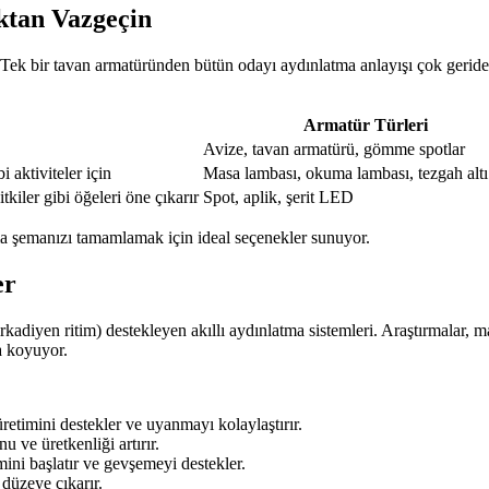
ktan Vazgeçin
. Tek bir tavan armatüründen bütün odayı aydınlatma anlayışı çok geride
Armatür Türleri
Avize, tavan armatürü, gömme spotlar
aktiviteler için
Masa lambası, okuma lambası, tezgah al
tkiler gibi öğeleri öne çıkarır
Spot, aplik, şerit LED
ma şemanızı tamamlamak için ideal seçenekler sunuyor.
er
sirkadiyen ritim) destekleyen akıllı aydınlatma sistemleri. Araştırmalar
ya koyuyor.
etimini destekler ve uyanmayı kolaylaştırır.
ve üretkenliği artırır.
ini başlatır ve gevşemeyi destekler.
düzeye çıkarır.