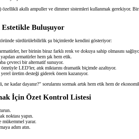
ğı) özellikli akıllı ampuller ve dimmer sistemleri kullanmak gerekiyor. 
 Estetikle Buluşuyor
ründe sürdürülebilirlik şu biçimlerde kendini gösteriyor:
rmatürler, her birinin biraz farklı renk ve dokuya sahip olmasını sağlıyo
yapılan armatürler hem şık hem etik.
a çevreci bir alternatif sunuyor.
ömrüyle LED'ler, atık miktarını dramatik biçimde azaltıyor.
 yerel üretim desteği giderek önem kazanıyor.
i, ne kadar dayanır?" sorularını sormak artık hem etik hem de ekonomik 
ak İçin Özet Kontrol Listesi
turun.
ak noktası yapın.
ze mükemmel yarar.
tmaya adım atın.