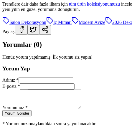
Trendlere dair daha fazla ilham için
tüm ürün koleksiyonumuzu
incele
yeni yılın en güzel yorumuna dönüştürün.
Salon Dekorasyonu
İç Mimari
Modern Avize
2026 Dek
Paylaş:
Yorumlar (
0
)
Henüz yorum yapılmamış. İlk yorumu siz yapın!
Yorum Yap
Adınız *
E-posta *
Yorumunuz *
Yorum Gönder
* Yorumunuz onaylandıktan sonra yayınlanacaktır.