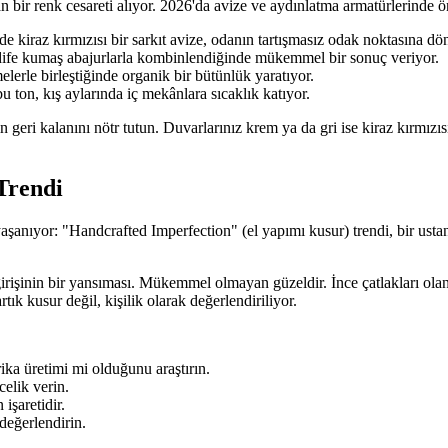
 bir renk cesareti alıyor. 2026'da avize ve aydınlatma armatürlerinde ö
e kiraz kırmızısı bir sarkıt avize, odanın tartışmasız odak noktasına dö
fe kumaş abajurlarla kombinlendiğinde mükemmel bir sonuç veriyor.
erle birleştiğinde organik bir bütünlük yaratıyor.
ton, kış aylarında iç mekânlara sıcaklık katıyor.
n geri kalanını nötr tutun. Duvarlarınız krem ya da gri ise kiraz kırmızıs
Trendi
nıyor: "Handcrafted Imperfection" (el yapımı kusur) trendi, bir ustanın 
rişinin bir yansıması. Mükemmel olmayan güzeldir. İnce çatlakları olan
rtık kusur değil, kişilik olarak değerlendiriliyor.
ka üretimi mi olduğunu araştırın.
celik verin.
işaretidir.
değerlendirin.