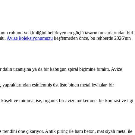
nının ruhunu ve kimliğini belirleyen en güçlü tasarım unsurlarından biri
ulu.
Avize koleksiyonumuzu
keşfetmeden önce, bu rehberde 2026'nın
r dalın uzanışına ya da bir kabuğun spiral biçimine bıraktı. Avize
 yapraklarından esinlenmiş üst üste binen metal levhalar, bir
.
köşeli ve minimal ise, organik bir avize mükemmel bir kontrast ve ilgi
e
trendini öne çıkarıyor. Antik pirinç ile ham beton, mat siyah metal ile