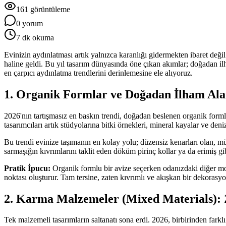
161
görüntüleme
0
yorum
7
dk okuma
Evinizin aydınlatması artık yalnızca karanlığı gidermekten ibaret değil
haline geldi. Bu yıl tasarım dünyasında öne çıkan akımlar; doğadan il
en çarpıcı aydınlatma trendlerini derinlemesine ele alıyoruz.
1. Organik Formlar ve Doğadan İlham Ala
2026'nın tartışmasız en baskın trendi, doğadan beslenen organik formlar
tasarımcıları artık stüdyolarına bitki örnekleri, mineral kayalar ve d
Bu trendi evinize taşımanın en kolay yolu; düzensiz kenarları olan, m
sarmaşığın kıvrımlarını taklit eden döküm pirinç kollar ya da erimiş gi
Pratik İpucu:
Organik formlu bir avize seçerken odanızdaki diğer mob
noktası oluşturur. Tam tersine, zaten kıvrımlı ve akışkan bir dekorasyo
2. Karma Malzemeler (Mixed Materials): Z
Tek malzemeli tasarımların saltanatı sona erdi. 2026, birbirinden far