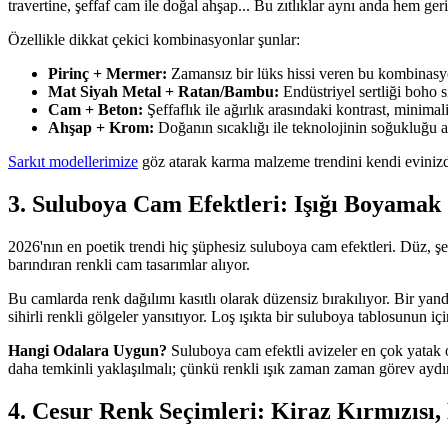
travertine, şeffaf cam ile doğal ahşap... Bu zıtlıklar aynı anda hem ge
Özellikle dikkat çekici kombinasyonlar şunlar:
Pirinç + Mermer:
Zamansız bir lüks hissi veren bu kombinasyo
Mat Siyah Metal + Ratan/Bambu:
Endüstriyel sertliği boho sı
Cam + Beton:
Şeffaflık ile ağırlık arasındaki kontrast, minimal
Ahşap + Krom:
Doğanın sıcaklığı ile teknolojinin soğukluğu
Sarkıt modellerimize
göz atarak karma malzeme trendini kendi evinizde
3. Suluboya Cam Efektleri: Işığı Boyamak
2026'nın en poetik trendi hiç şüphesiz suluboya cam efektleri. Düz, şef
barındıran renkli cam tasarımlar alıyor.
Bu camlarda renk dağılımı kasıtlı olarak düzensiz bırakılıyor. Bir yand
sihirli renkli gölgeler yansıtıyor. Loş ışıkta bir suluboya tablosunun iç
Hangi Odalara Uygun?
Suluboya cam efektli avizeler en çok yatak o
daha temkinli yaklaşılmalı; çünkü renkli ışık zaman zaman görev aydınl
4. Cesur Renk Seçimleri: Kiraz Kırmızısı,