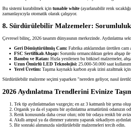
Bu sistemi kurabilmek için
tunable white
(ayarlanabilir renk sıcaklı
zamanlayıcıyla otomatik olarak çalışıyor.
8. Sürdürülebilir Malzemeler: Sorumluluk
Çevresel bilinç, 2026 tasarım dünyasının merkezinde. Aydınlatma sektö
Geri Dönüştürülmüş Cam:
Fabrika atıklarından üretilen cam a
FSC Sertifikalı Ahşap:
Sorumlu ormancılıktan gelen ahşap ile 
Bambu ve Ratan:
Hızla yenilenen bu bitkisel malzemeler, ahşab
Uzun Ömürlü LED Teknolojisi:
25.000-50.000 saat kullanım 
Yerel Üretim:
Taşıma kaynaklı karbon ayak izini azaltmak için
Sürdürülebilir malzeme seçimi yaparken "nereden geliyor, nasıl üretild
2026 Aydınlatma Trendlerini Evinize Taşım
Tek tip aydınlatmadan vazgeçin; en az 3 katmanlı bir şema oluş
Organik ya da el yapımı bir aydınlatma armatürünü odanızın od
Renk konusunda daha cesur olun; nötr bir odaya renkli bir avi
Akıllı ampul ya da dimmer yatırımı yaparak sirkadiyen aydınla
Bir sonraki alımınızda sürdürülebilir malzemeleri tercih edin.