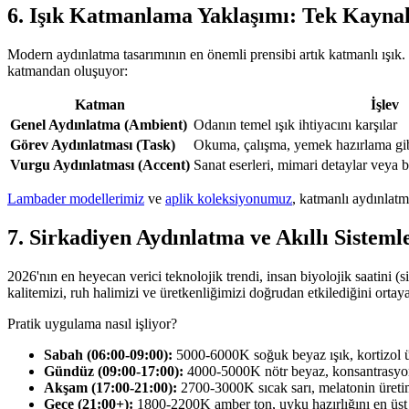
6. Işık Katmanlama Yaklaşımı: Tek Kayna
Modern aydınlatma tasarımının en önemli prensibi artık katmanlı ışık
katmandan oluşuyor:
Katman
İşlev
Genel Aydınlatma (Ambient)
Odanın temel ışık ihtiyacını karşılar
Görev Aydınlatması (Task)
Okuma, çalışma, yemek hazırlama gibi 
Vurgu Aydınlatması (Accent)
Sanat eserleri, mimari detaylar veya bi
Lambader modellerimiz
ve
aplik koleksiyonumuz
, katmanlı aydınlat
7. Sirkadiyen Aydınlatma ve Akıllı Sisteml
2026'nın en heyecan verici teknolojik trendi, insan biyolojik saatini (
kalitemizi, ruh halimizi ve üretkenliğimizi doğrudan etkilediğini orta
Pratik uygulama nasıl işliyor?
Sabah (06:00-09:00):
5000-6000K soğuk beyaz ışık, kortizol ür
Gündüz (09:00-17:00):
4000-5000K nötr beyaz, konsantrasyonu 
Akşam (17:00-21:00):
2700-3000K sıcak sarı, melatonin üretim
Gece (21:00+):
1800-2200K amber ton, uyku hazırlığını en üst 