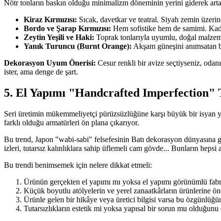
Nötr tonların baskın olduğu minimalizm döneminin yerini giderek artan
Kiraz Kırmızısı:
Sıcak, davetkar ve teatral. Siyah zemin üzerind
Bordo ve Şarap Kırmızısı:
Hem sofistike hem de samimi. Kadi
Zeytin Yeşili ve Haki:
Toprak tonlarıyla uyumlu, doğal malzemel
Yanık Turuncu (Burnt Orange):
Akşam güneşini anımsatan bu 
Dekorasyon Uyum Önerisi:
Cesur renkli bir avize seçtiyseniz, odanı
ister, ama denge de şart.
5. El Yapımı "Handcrafted Imperfection" 
Seri üretimin mükemmeliyetçi pürüzsüzlüğüne karşı büyük bir isyan yaşa
farklı olduğu armatürleri ön plana çıkarıyor.
Bu trend, Japon "wabi-sabi" felsefesinin Batı dekorasyon dünyasına gi
izleri, tutarsız kalınlıklara sahip üflemeli cam gövde... Bunların hepsi a
Bu trendi benimsemek için nelere dikkat etmeli:
Ürünün gerçekten el yapımı mı yoksa el yapımı görünümlü fabri
Küçük boyutlu atölyelerin ve yerel zanaatkârların ürünlerine ön
Ürünle gelen bir hikâye veya üretici bilgisi varsa bu özgünlüğün 
Tutarsızlıkların estetik mi yoksa yapısal bir sorun mu olduğunu 