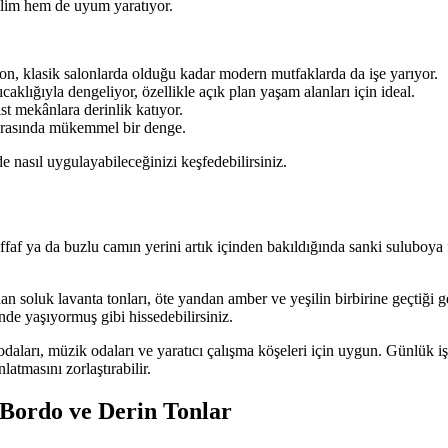
rilim hem de uyum yaratıyor.
n, klasik salonlarda olduğu kadar modern mutfaklarda da işe yarıyor.
caklığıyla dengeliyor, özellikle açık plan yaşam alanları için ideal.
ist mekânlara derinlik katıyor.
 arasında mükemmel bir denge.
 nasıl uygulayabileceğinizi keşfedebilirsiniz.
faf ya da buzlu camın yerini artık içinden bakıldığında sanki suluboya fı
an soluk lavanta tonları, öte yandan amber ve yeşilin birbirine geçtiği 
inde yaşıyormuş gibi hissedebilirsiniz.
daları, müzik odaları ve yaratıcı çalışma köşeleri için uygun. Günlük i
atmasını zorlaştırabilir.
 Bordo ve Derin Tonlar