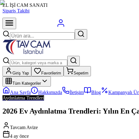
EL İŞİ CAM SANATI
Sipariş Takibi
Giriş Yap
Favorilerim
Sepetim
Tüm Kategoriler
Ana Sayfa
Hakkımızda
İletişim
Blog
Kampanyalı Ür
Aydınlatma Trendleri
2026 Ev Aydınlatma Trendleri: Yılın En Çar
Tavcam Avize
4 ay önce