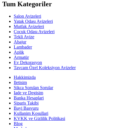
Tum Kategoriler
Salon Avizeleri
Yatak Odası Avizeleri
Mutfak Avizeleri
Çocuk Odası Avizeleri
Tekli Avize
Abajur
Lambader
Aplik
Armatür
Ev Dekorasyon
Tavcam Özel Koleksiyon Avizeler
Hakkimizda
Iletisim
Sikca Sorulan Sorular
Iade ve Degisim
Banka Hesaplari
Siparis Takibi
Bayi Basvuru
Kullanim Kosullari
KVKK ve Gizlilik Politikasi
Blog