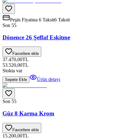
Peşin Fiyatına 6 Taksit
6 Taksit
Son 5
5
Dönence 26 Şeffaf Eskitme
Favorilere ekle
37.470,00
TL
53.520,00
TL
Stokta var
Ürün detayı
Sepete Ekle
Son 5
5
Güz 8 Karma Krom
Favorilere ekle
15.200,00
TL