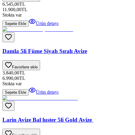
6.545,00
TL
11.900,00
TL
Stokta var
Ürün detayı
Sepete Ekle
Damla 5li Füme Siyah Sıralı Avize
Favorilere ekle
3.840,00
TL
6.990,00
TL
Stokta var
Ürün detayı
Sepete Ekle
Larin Avize Bal luster 5li Gold Avize