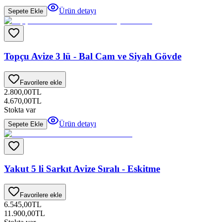
Ürün detayı
Sepete Ekle
Topçu Avize 3 lü - Bal Cam ve Siyah Gövde
Favorilere ekle
2.800,00
TL
4.670,00
TL
Stokta var
Ürün detayı
Sepete Ekle
Yakut 5 li Sarkıt Avize Sıralı - Eskitme
Favorilere ekle
6.545,00
TL
11.900,00
TL