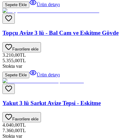
Ürün detayı
Sepete Ekle
Topçu Avize 3 lü - Bal Cam ve Eskitme Gövde
Favorilere ekle
3.210,00
TL
5.355,00
TL
Stokta var
Ürün detayı
Sepete Ekle
Yakut 3 lü Sarkıt Avize Tepsi - Eskitme
Favorilere ekle
4.040,00
TL
7.360,00
TL
Stokta var