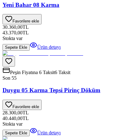
Yeni Bahar 08 Karma
Favorilere ekle
30.360,00
TL
43.370,00
TL
Stokta var
Ürün detayı
Sepete Ekle
Peşin Fiyatına 6 Taksit
6 Taksit
Son 5
5
Duygu 05 Karma Tepsi Pirinç Döküm
Favorilere ekle
28.300,00
TL
40.440,00
TL
Stokta var
Ürün detayı
Sepete Ekle