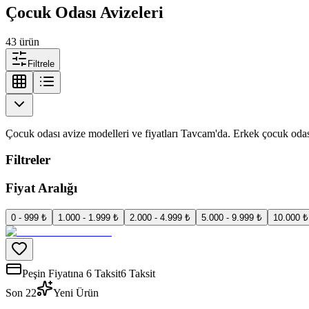
Çocuk Odası Avizeleri
43
ürün
Filtrele
Çocuk odası avize modelleri ve fiyatları Tavcam'da. Erkek çocuk odası
Filtreler
Fiyat Aralığı
0 - 999 ₺
1.000 - 1.999 ₺
2.000 - 4.999 ₺
5.000 - 9.999 ₺
10.000 ₺
Peşin Fiyatına 6 Taksit
6 Taksit
Son 2
2
Yeni Ürün