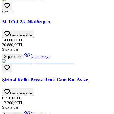
Son 5
5
M.TOR 28 Dikdörtgen
Favorilere ekle
14.600,00
TL
20.880,00
TL
Stokta var
Ürün detayı
Sepete Ekle
Şirin 4 Kollu Beyaz Renk Cam Kol Avize
Favorilere ekle
6.710,00
TL
12.200,00
TL
Stokta var