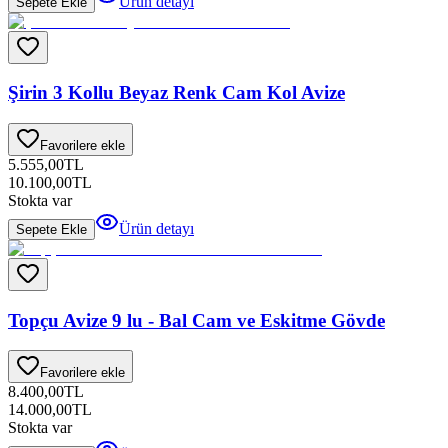
Ürün detayı
Sepete Ekle
Şirin 3 Kollu Beyaz Renk Cam Kol Avize
Favorilere ekle
5.555,00
TL
10.100,00
TL
Stokta var
Ürün detayı
Sepete Ekle
Topçu Avize 9 lu - Bal Cam ve Eskitme Gövde
Favorilere ekle
8.400,00
TL
14.000,00
TL
Stokta var