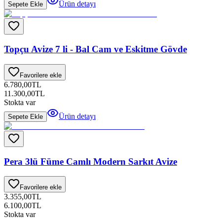
Ürün detayı
Sepete Ekle
Topçu Avize 7 li - Bal Cam ve Eskitme Gövde
Favorilere ekle
6.780,00
TL
11.300,00
TL
Stokta var
Ürün detayı
Sepete Ekle
Pera 3lü Füme Camlı Modern Sarkıt Avize
Favorilere ekle
3.355,00
TL
6.100,00
TL
Stokta var