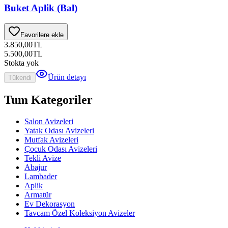
Buket Aplik (Bal)
Favorilere ekle
3.850,00
TL
5.500,00
TL
Stokta yok
Ürün detayı
Tükendi
Tum Kategoriler
Salon Avizeleri
Yatak Odası Avizeleri
Mutfak Avizeleri
Çocuk Odası Avizeleri
Tekli Avize
Abajur
Lambader
Aplik
Armatür
Ev Dekorasyon
Tavcam Özel Koleksiyon Avizeler