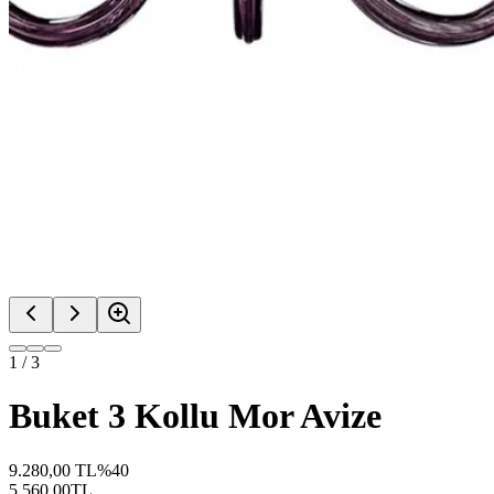
1
/
3
Buket 3 Kollu Mor Avize
9.280,00
TL
%
40
5.560,00
TL