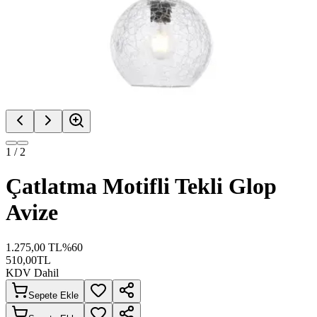
1
/
2
Çatlatma Motifli Tekli Glop
Avize
1.275,00
TL
%
60
510,00
TL
KDV Dahil
Sepete Ekle