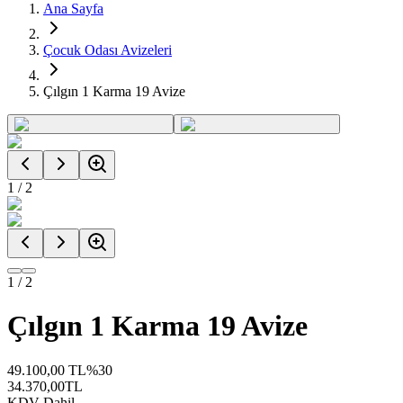
Ana Sayfa
Çocuk Odası Avizeleri
Çılgın 1 Karma 19 Avize
1
/
2
1
/
2
Çılgın 1 Karma 19 Avize
49.100,00
TL
%
30
34.370,00
TL
KDV Dahil