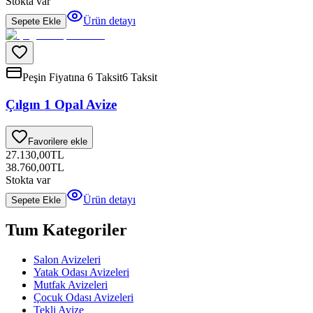
Stokta var
Ürün detayı
Sepete Ekle
Peşin Fiyatına 6 Taksit
6 Taksit
Çılgın 1 Opal Avize
Favorilere ekle
27.130,00
TL
38.760,00
TL
Stokta var
Ürün detayı
Sepete Ekle
Tum Kategoriler
Salon Avizeleri
Yatak Odası Avizeleri
Mutfak Avizeleri
Çocuk Odası Avizeleri
Tekli Avize