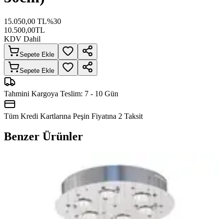
15.050,00
TL
%
30
10.500,00
TL
KDV Dahil
Sepete Ekle
Sepete Ekle
Tahmini Kargoya Teslim:
7 - 10 Gün
Tüm Kredi Kartlarına Peşin Fiyatına
2
Taksit
Benzer Ürünler