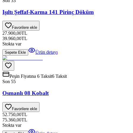
Son 3
3
Işıltı Şeffaf-Karma 141 Pirinç Döküm
Favorilere ekle
27.900,00
TL
39.960,00
TL
Stokta var
Ürün detayı
Sepete Ekle
Peşin Fiyatına 6 Taksit
6 Taksit
Son 5
5
Osmanlı 08 Kobalt
Favorilere ekle
52.750,00
TL
75.360,00
TL
Stokta var