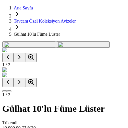
Ana Sayfa
Tavcam Özel Koleksiyon Avizeler
Gülhat 10'lu Füme Lüster
1
/
2
1
/
2
Gülhat 10'lu Füme Lüster
Tükendi
49.000,00
TL
%
30