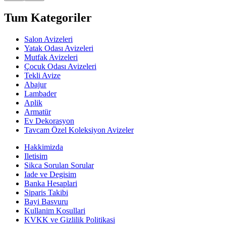
Tum Kategoriler
Salon Avizeleri
Yatak Odası Avizeleri
Mutfak Avizeleri
Çocuk Odası Avizeleri
Tekli Avize
Abajur
Lambader
Aplik
Armatür
Ev Dekorasyon
Tavcam Özel Koleksiyon Avizeler
Hakkimizda
Iletisim
Sikca Sorulan Sorular
Iade ve Degisim
Banka Hesaplari
Siparis Takibi
Bayi Basvuru
Kullanim Kosullari
KVKK ve Gizlilik Politikasi