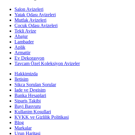
Salon Avizeleri
Yatak Odası Avizeleri
Mutfak Avizeleri
Çocuk Odası Avizeleri
Tekli Avize
Abajur
Lambader
Aplik
Armatür
Ev Dekorasyon
Tavcam Özel Koleksiyon Avizeler
Hakkimizda
Iletisim
Sikca Sorulan Sorular
Iade ve Degisim
Banka Hesaplari
Siparis Takibi
Bayi Basvuru
Kullanim Kosullari
KVKK ve Gizlilik Politikasi
Blog
Markalar
Urun Haritasi