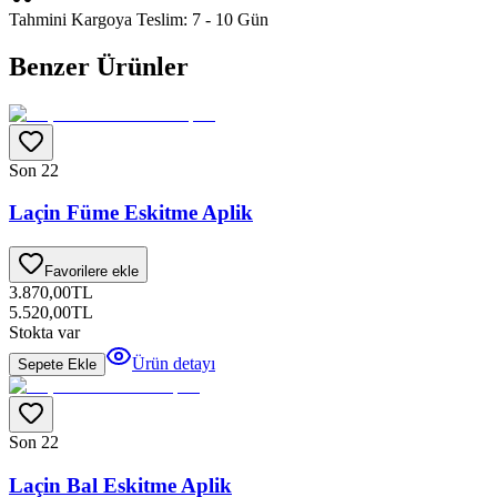
Tahmini Kargoya Teslim:
7 - 10 Gün
Benzer Ürünler
Son 2
2
Laçin Füme Eskitme Aplik
Favorilere ekle
3.870,00
TL
5.520,00
TL
Stokta var
Ürün detayı
Sepete Ekle
Son 2
2
Laçin Bal Eskitme Aplik