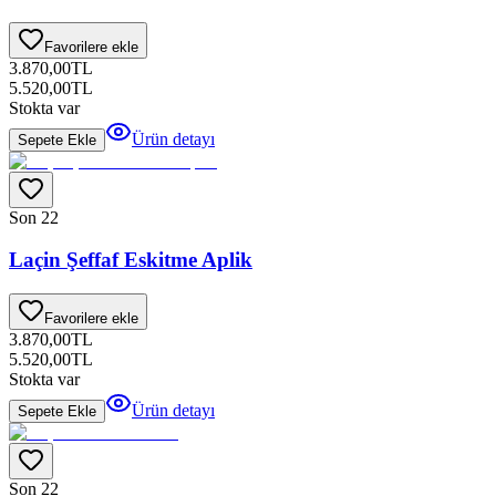
Favorilere ekle
3.870,00
TL
5.520,00
TL
Stokta var
Ürün detayı
Sepete Ekle
Son 2
2
Laçin Şeffaf Eskitme Aplik
Favorilere ekle
3.870,00
TL
5.520,00
TL
Stokta var
Ürün detayı
Sepete Ekle
Son 2
2