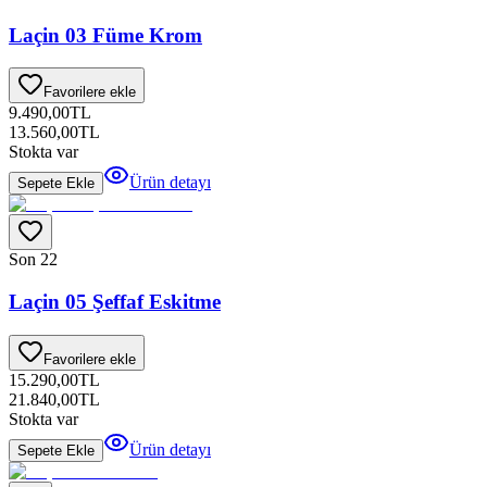
Laçin 03 Füme Krom
Favorilere ekle
9.490,00
TL
13.560,00
TL
Stokta var
Ürün detayı
Sepete Ekle
Son 2
2
Laçin 05 Şeffaf Eskitme
Favorilere ekle
15.290,00
TL
21.840,00
TL
Stokta var
Ürün detayı
Sepete Ekle