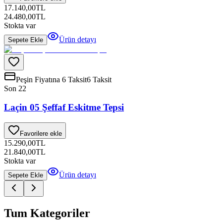
17.140,00
TL
24.480,00
TL
Stokta var
Ürün detayı
Sepete Ekle
Peşin Fiyatına 6 Taksit
6 Taksit
Son 2
2
Laçin 05 Şeffaf Eskitme Tepsi
Favorilere ekle
15.290,00
TL
21.840,00
TL
Stokta var
Ürün detayı
Sepete Ekle
Tum Kategoriler