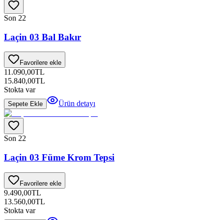
Son 2
2
Laçin 03 Bal Bakır
Favorilere ekle
11.090,00
TL
15.840,00
TL
Stokta var
Ürün detayı
Sepete Ekle
Son 2
2
Laçin 03 Füme Krom Tepsi
Favorilere ekle
9.490,00
TL
13.560,00
TL
Stokta var