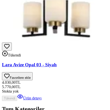
Tükendi
Lara Avize Opal 03 - Siyah
Favorilere ekle
4.030,00
TL
5.770,00
TL
Stokta yok
Ürün detayı
Tükendi
Tum Kategoriler