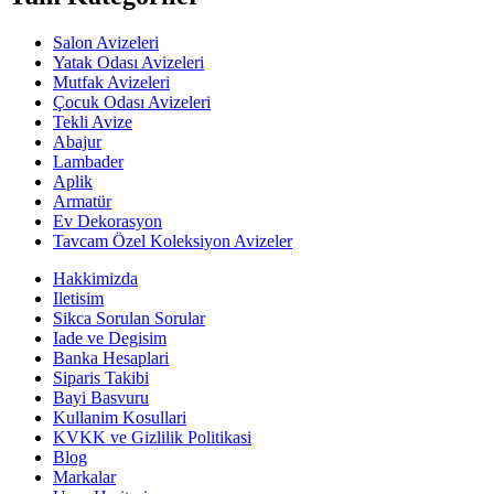
Salon Avizeleri
Yatak Odası Avizeleri
Mutfak Avizeleri
Çocuk Odası Avizeleri
Tekli Avize
Abajur
Lambader
Aplik
Armatür
Ev Dekorasyon
Tavcam Özel Koleksiyon Avizeler
Hakkimizda
Iletisim
Sikca Sorulan Sorular
Iade ve Degisim
Banka Hesaplari
Siparis Takibi
Bayi Basvuru
Kullanim Kosullari
KVKK ve Gizlilik Politikasi
Blog
Markalar