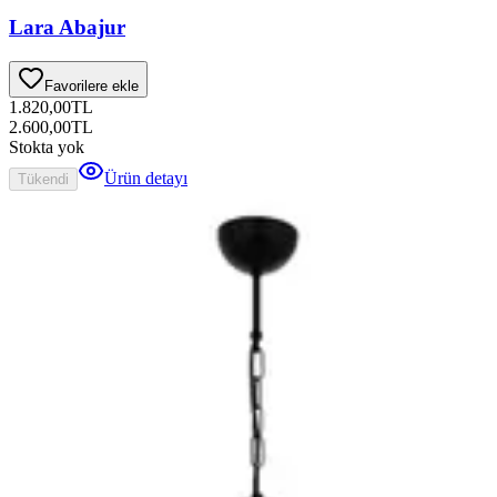
Lara Abajur
Favorilere ekle
1.820,00
TL
2.600,00
TL
Stokta yok
Ürün detayı
Tükendi