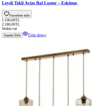
Leydi Tekli Avize Bal Luster – Eskitme
Favorilere ekle
1.190,00
TL
2.180,00
TL
Stokta var
Ürün detayı
Sepete Ekle