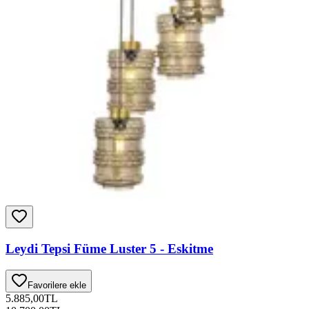
Leydi Tepsi Füme Luster 5 - Eskitme
Favorilere ekle
5.885,00
TL