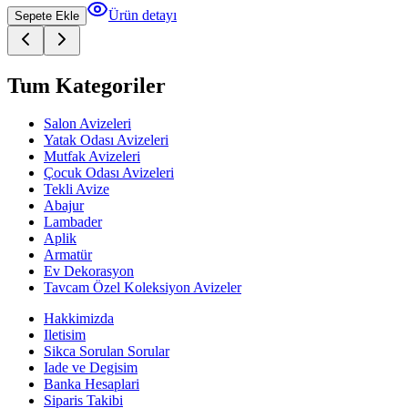
Ürün detayı
Sepete Ekle
Tum Kategoriler
Salon Avizeleri
Yatak Odası Avizeleri
Mutfak Avizeleri
Çocuk Odası Avizeleri
Tekli Avize
Abajur
Lambader
Aplik
Armatür
Ev Dekorasyon
Tavcam Özel Koleksiyon Avizeler
Hakkimizda
Iletisim
Sikca Sorulan Sorular
Iade ve Degisim
Banka Hesaplari
Siparis Takibi