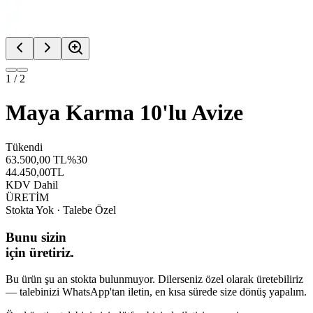
1
/
2
Maya Karma 10'lu Avize
Tükendi
63.500,00
TL
%
30
44.450,00
TL
KDV Dahil
ÜRETİM
Stokta Yok · Talebe Özel
Bunu sizin
için üretiriz.
Bu ürün şu an stokta bulunmuyor. Dilerseniz özel olarak üretebiliriz
— talebinizi WhatsApp'tan iletin, en kısa sürede size dönüş yapalım.