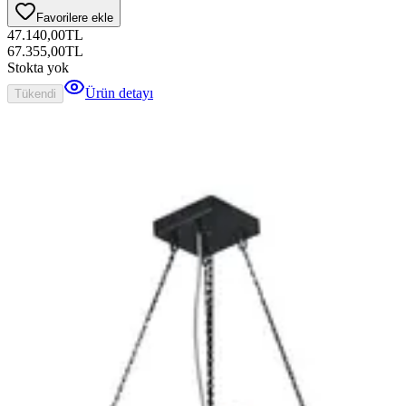
Favorilere ekle
47.140,00
TL
67.355,00
TL
Stokta yok
Ürün detayı
Tükendi