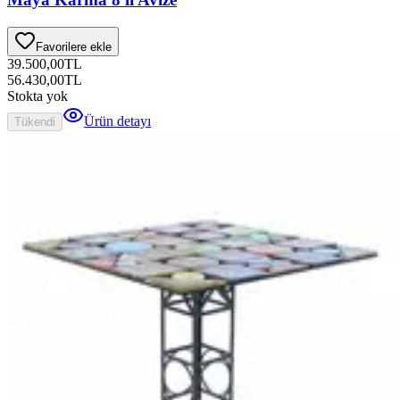
Favorilere ekle
39.500,00
TL
56.430,00
TL
Stokta yok
Ürün detayı
Tükendi