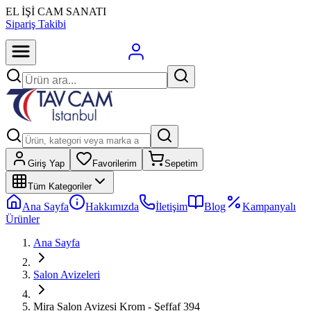
EL İŞİ CAM SANATI
Sipariş Takibi
Giriş Yap
Favorilerim
Sepetim
Tüm Kategoriler
Ana Sayfa
Hakkımızda
İletişim
Blog
Kampanyalı
Ürünler
Ana Sayfa
Salon Avizeleri
Mira Salon Avizesi Krom - Şeffaf 394