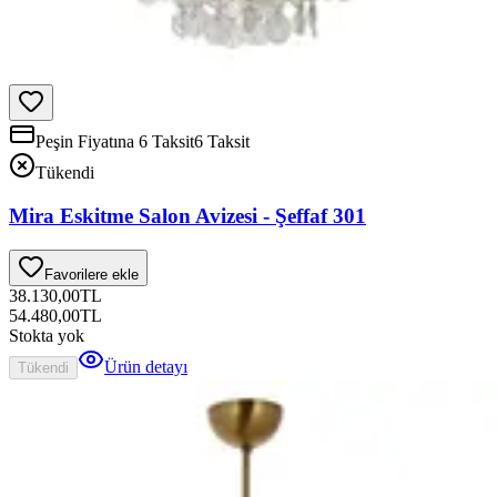
Peşin Fiyatına 6 Taksit
6 Taksit
Tükendi
Mira Eskitme Salon Avizesi - Şeffaf 301
Favorilere ekle
38.130,00
TL
54.480,00
TL
Stokta yok
Ürün detayı
Tükendi