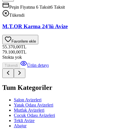
Peşin Fiyatına 6 Taksit
6 Taksit
Tükendi
M.T.OR Karma 24'lü Avize
Favorilere ekle
55.370,00
TL
79.100,00
TL
Stokta yok
Ürün detayı
Tükendi
Tum Kategoriler
Salon Avizeleri
Yatak Odası Avizeleri
Mutfak Avizeleri
Çocuk Odası Avizeleri
Tekli Avize
Abajur