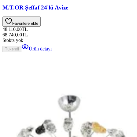
M.T.OR Şeffaf 24'lü Avize
Favorilere ekle
48.110,00
TL
68.740,00
TL
Stokta yok
Ürün detayı
Tükendi