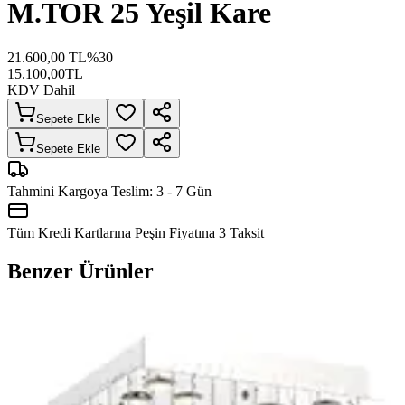
M.TOR 25 Yeşil Kare
21.600,00
TL
%
30
15.100,00
TL
KDV Dahil
Sepete Ekle
Sepete Ekle
Tahmini Kargoya Teslim:
3 - 7 Gün
Tüm Kredi Kartlarına Peşin Fiyatına
3
Taksit
Benzer Ürünler