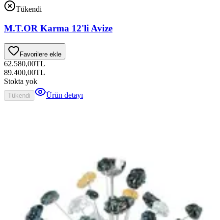
Tükendi
M.T.OR Karma 12'li Avize
Favorilere ekle
62.580,00
TL
89.400,00
TL
Stokta yok
Ürün detayı
Tükendi