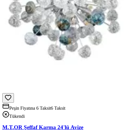
Peşin Fiyatına 6 Taksit
6 Taksit
Tükendi
M.T.OR Şeffaf Karma 24'lü Avize