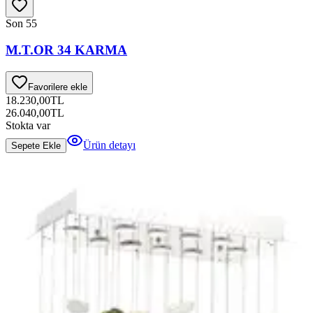
Son 5
5
M.T.OR 34 KARMA
Favorilere ekle
18.230,00
TL
26.040,00
TL
Stokta var
Ürün detayı
Sepete Ekle