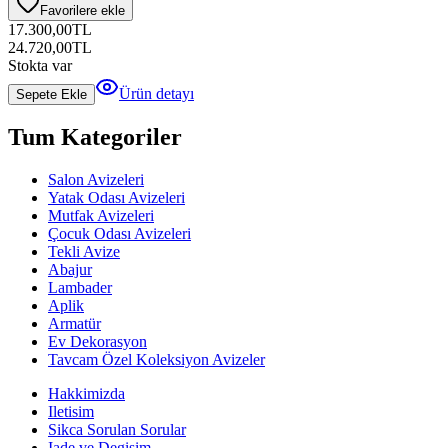
Favorilere ekle
17.300,00
TL
24.720,00
TL
Stokta var
Ürün detayı
Sepete Ekle
Tum Kategoriler
Salon Avizeleri
Yatak Odası Avizeleri
Mutfak Avizeleri
Çocuk Odası Avizeleri
Tekli Avize
Abajur
Lambader
Aplik
Armatür
Ev Dekorasyon
Tavcam Özel Koleksiyon Avizeler
Hakkimizda
Iletisim
Sikca Sorulan Sorular
Iade ve Degisim