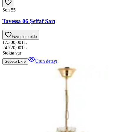
Son 5
5
Tavessa 06 Şeffaf Sarı
Favorilere ekle
17.300,00
TL
24.720,00
TL
Stokta var
Ürün detayı
Sepete Ekle