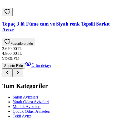
Topaç 3 lü Füme cam ve Siyah renk Tepsili Sarkıt
Avize
Favorilere ekle
2.670,00
TL
4.860,00
TL
Stokta var
Ürün detayı
Sepete Ekle
Tum Kategoriler
Salon Avizeleri
Yatak Odası Avizeleri
Mutfak Avizeleri
Çocuk Odası Avizeleri
Tekli Avize