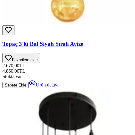
Topaç 3'lü Bal Siyah Sıralı Avize
Favorilere ekle
2.670,00
TL
4.860,00
TL
Stokta var
Ürün detayı
Sepete Ekle