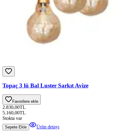
Topaç 3 lü Bal Luster Sarkıt Avize
Favorilere ekle
2.830,00
TL
5.160,00
TL
Stokta var
Ürün detayı
Sepete Ekle