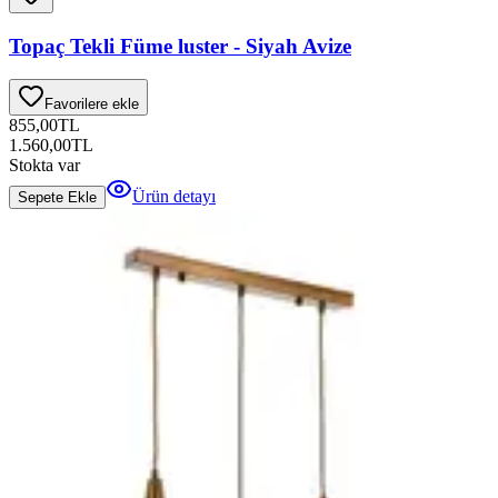
Topaç Tekli Füme luster - Siyah Avize
Favorilere ekle
855,00
TL
1.560,00
TL
Stokta var
Ürün detayı
Sepete Ekle