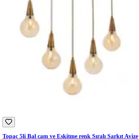
Topaç 5li Bal cam ve Eskitme renk Sıralı Sarkıt Avize