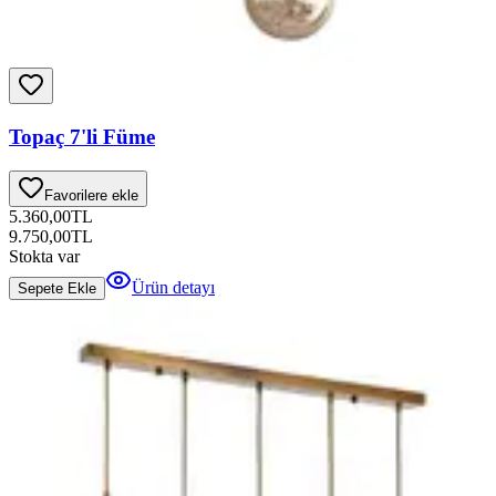
Topaç 7'li Füme
Favorilere ekle
5.360,00
TL
9.750,00
TL
Stokta var
Ürün detayı
Sepete Ekle