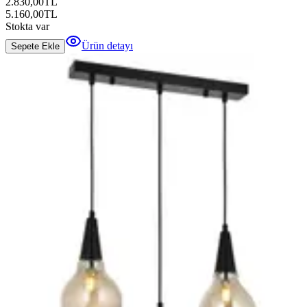
2.830,00
TL
5.160,00
TL
Stokta var
Ürün detayı
Sepete Ekle