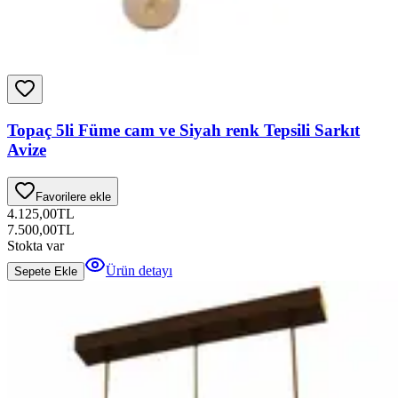
Topaç 5li Füme cam ve Siyah renk Tepsili Sarkıt
Avize
Favorilere ekle
4.125,00
TL
7.500,00
TL
Stokta var
Ürün detayı
Sepete Ekle