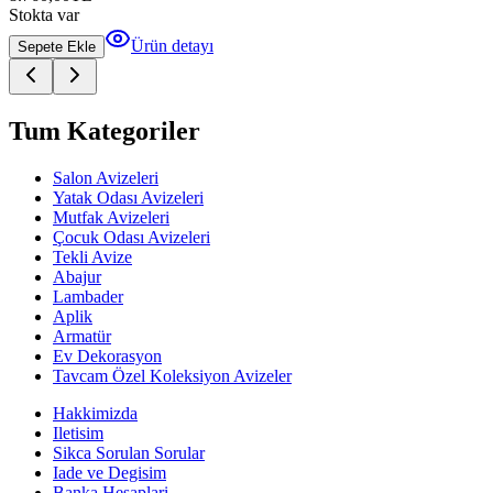
Stokta var
Ürün detayı
Sepete Ekle
Tum Kategoriler
Salon Avizeleri
Yatak Odası Avizeleri
Mutfak Avizeleri
Çocuk Odası Avizeleri
Tekli Avize
Abajur
Lambader
Aplik
Armatür
Ev Dekorasyon
Tavcam Özel Koleksiyon Avizeler
Hakkimizda
Iletisim
Sikca Sorulan Sorular
Iade ve Degisim
Banka Hesaplari