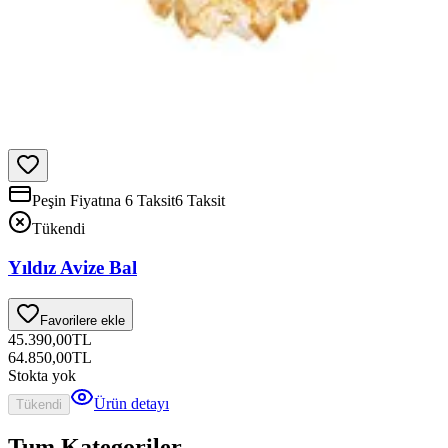
Peşin Fiyatına 6 Taksit
6 Taksit
Tükendi
Yıldız Avize Bal
Favorilere ekle
45.390,00
TL
64.850,00
TL
Stokta yok
Ürün detayı
Tükendi
Tum Kategoriler