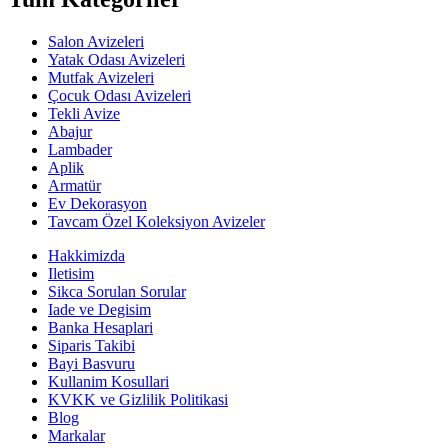
Salon Avizeleri
Yatak Odası Avizeleri
Mutfak Avizeleri
Çocuk Odası Avizeleri
Tekli Avize
Abajur
Lambader
Aplik
Armatür
Ev Dekorasyon
Tavcam Özel Koleksiyon Avizeler
Hakkimizda
Iletisim
Sikca Sorulan Sorular
Iade ve Degisim
Banka Hesaplari
Siparis Takibi
Bayi Basvuru
Kullanim Kosullari
KVKK ve Gizlilik Politikasi
Blog
Markalar