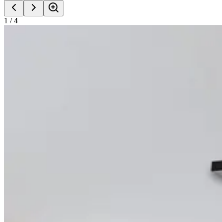
1
/
4