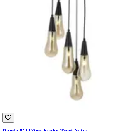
Damla 5'li Füme Sarkıt Tepsi Avize