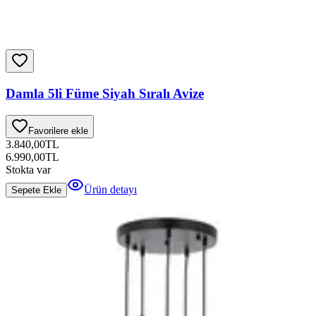
Damla 5li Füme Siyah Sıralı Avize
Favorilere ekle
3.840,00
TL
6.990,00
TL
Stokta var
Ürün detayı
Sepete Ekle