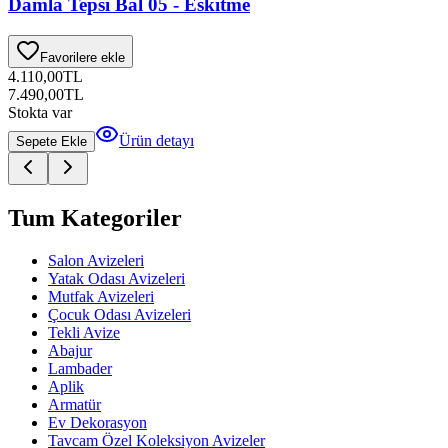
Damla Tepsi Bal 05 - Eskitme
Favorilere ekle
4.110,00
TL
7.490,00
TL
Stokta var
Ürün detayı
Sepete Ekle
Tum Kategoriler
Salon Avizeleri
Yatak Odası Avizeleri
Mutfak Avizeleri
Çocuk Odası Avizeleri
Tekli Avize
Abajur
Lambader
Aplik
Armatür
Ev Dekorasyon
Tavcam Özel Koleksiyon Avizeler