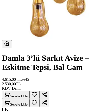
Damla 3’lü Sarkıt Avize –
Eskitme Tepsi, Bal Cam
4.615,00
TL
%
45
2.530,00
TL
KDV Dahil
Sepete Ekle
Sepete Ekle