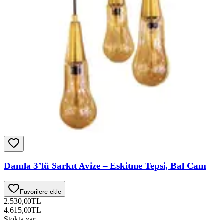
Damla 3’lü Sarkıt Avize – Eskitme Tepsi, Bal Cam
Favorilere ekle
2.530,00
TL
4.615,00
TL
Stokta var