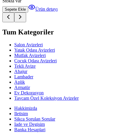
Stokta var
Ürün detayı
Sepete Ekle
Tum Kategoriler
Salon Avizeleri
Yatak Odası Avizeleri
Mutfak Avizeleri
Çocuk Odası Avizeleri
Tekli Avize
Abajur
Lambader
Aplik
Armatür
Ev Dekorasyon
Tavcam Özel Koleksiyon Avizeler
Hakkimizda
Iletisim
Sikca Sorulan Sorular
Iade ve Degisim
Banka Hesaplari