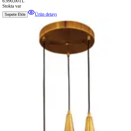
6.990,00
TL
Stokta var
Ürün detayı
Sepete Ekle