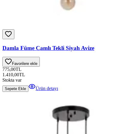
Damla Füme Camlı Tekli Siyah Avize
Favorilere ekle
775,00
TL
1.410,00
TL
Stokta var
Ürün detayı
Sepete Ekle