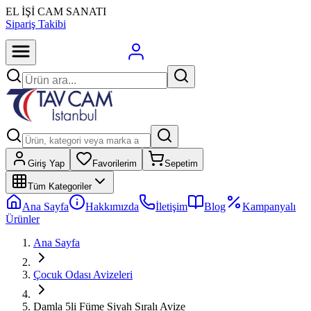
EL İŞİ CAM SANATI
Sipariş Takibi
Giriş Yap
Favorilerim
Sepetim
Tüm Kategoriler
Ana Sayfa
Hakkımızda
İletişim
Blog
Kampanyalı
Ürünler
Ana Sayfa
Çocuk Odası Avizeleri
Damla 5li Füme Siyah Sıralı Avize