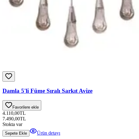
Damla 5'li Füme Sıralı Sarkıt Avize
Favorilere ekle
4.110,00
TL
7.490,00
TL
Stokta var
Ürün detayı
Sepete Ekle