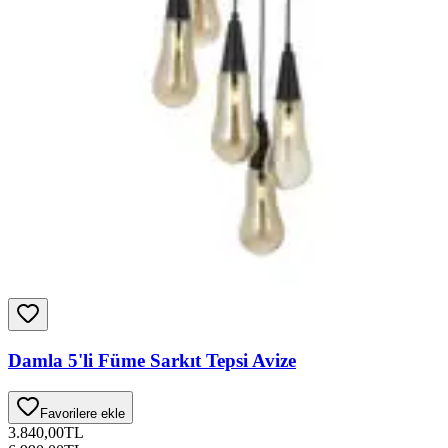
Damla 5'li Füme Sarkıt Tepsi Avize
Favorilere ekle
3.840,00
TL