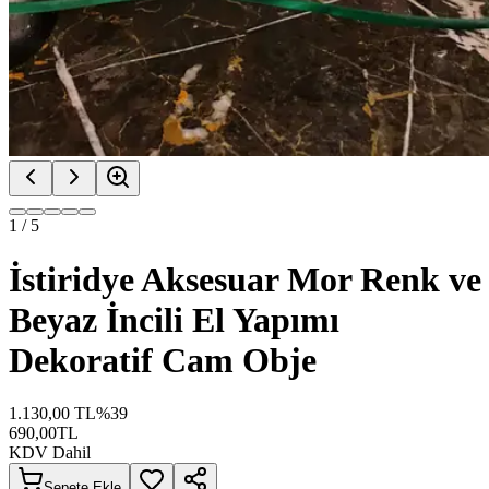
1
/
5
İstiridye Aksesuar Mor Renk ve
Beyaz İncili El Yapımı
Dekoratif Cam Obje
1.130,00
TL
%
39
690,00
TL
KDV Dahil
Sepete Ekle