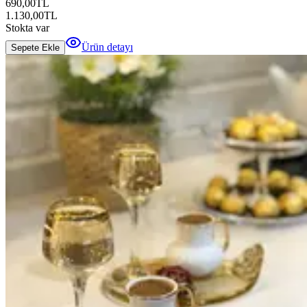
690,00
TL
1.130,00
TL
Stokta var
Ürün detayı
Sepete Ekle