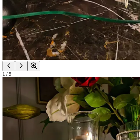
1
/
5