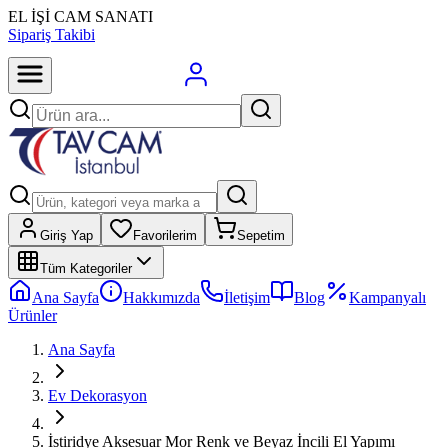
EL İŞİ CAM SANATI
Sipariş Takibi
Giriş Yap
Favorilerim
Sepetim
Tüm Kategoriler
Ana Sayfa
Hakkımızda
İletişim
Blog
Kampanyalı
Ürünler
Ana Sayfa
Ev Dekorasyon
İstiridye Aksesuar Mor Renk ve Beyaz İncili El Yapımı