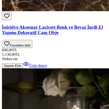
İstiridye Aksesuar Lacivert Renk ve Beyaz İncili El
Yapımı Dekoratif Cam Obje
Favorilere ekle
690,00
TL
1.130,00
TL
Stokta var
Ürün detayı
Sepete Ekle