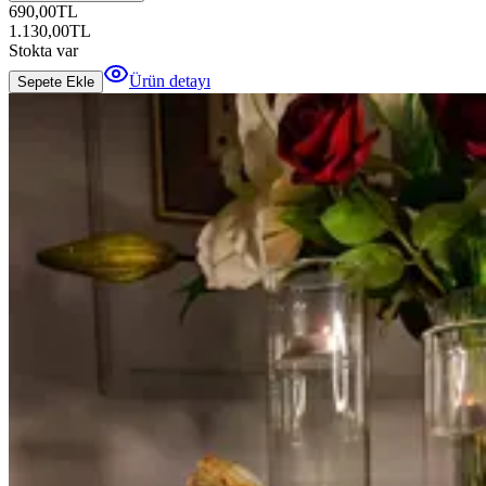
690,00
TL
1.130,00
TL
Stokta var
Ürün detayı
Sepete Ekle