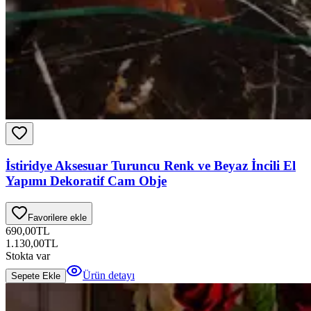
İstiridye Aksesuar Turuncu Renk ve Beyaz İncili El
Yapımı Dekoratif Cam Obje
Favorilere ekle
690,00
TL
1.130,00
TL
Stokta var
Ürün detayı
Sepete Ekle