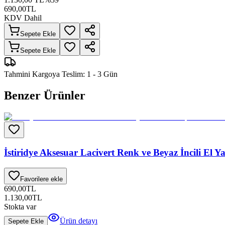
690,00
TL
KDV Dahil
Sepete Ekle
Sepete Ekle
Tahmini Kargoya Teslim:
1 - 3 Gün
Benzer Ürünler
İstiridye Aksesuar Lacivert Renk ve Beyaz İncili El 
Favorilere ekle
690,00
TL
1.130,00
TL
Stokta var
Ürün detayı
Sepete Ekle