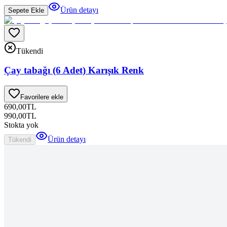
Ürün detayı
Sepete Ekle
Tükendi
Çay tabağı (6 Adet) Karışık Renk
Favorilere ekle
690,00
TL
990,00
TL
Stokta yok
Ürün detayı
Tükendi