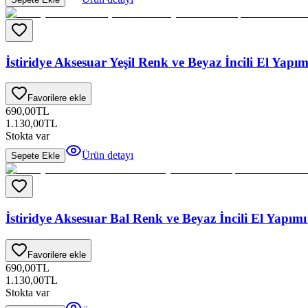
İstiridye Aksesuar Yeşil Renk ve Beyaz İncili El Yap
Favorilere ekle
690,00
TL
1.130,00
TL
Stokta var
Ürün detayı
Sepete Ekle
İstiridye Aksesuar Bal Renk ve Beyaz İncili El Yapı
Favorilere ekle
690,00
TL
1.130,00
TL
Stokta var