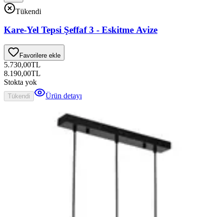
Tükendi
Kare-Yel Tepsi Şeffaf 3 - Eskitme Avize
Favorilere ekle
5.730,00
TL
8.190,00
TL
Stokta yok
Ürün detayı
Tükendi