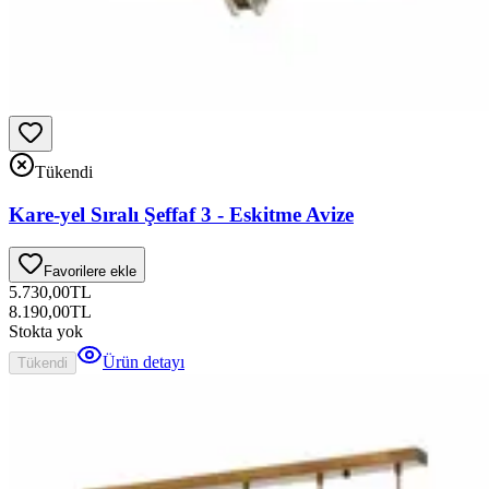
Tükendi
Kare-yel Sıralı Şeffaf 3 - Eskitme Avize
Favorilere ekle
5.730,00
TL
8.190,00
TL
Stokta yok
Ürün detayı
Tükendi