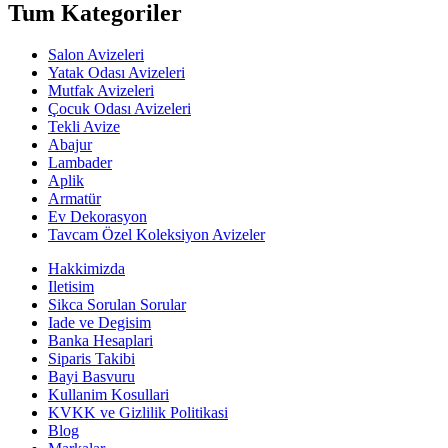
Tum Kategoriler
Salon Avizeleri
Yatak Odası Avizeleri
Mutfak Avizeleri
Çocuk Odası Avizeleri
Tekli Avize
Abajur
Lambader
Aplik
Armatür
Ev Dekorasyon
Tavcam Özel Koleksiyon Avizeler
Hakkimizda
Iletisim
Sikca Sorulan Sorular
Iade ve Degisim
Banka Hesaplari
Siparis Takibi
Bayi Basvuru
Kullanim Kosullari
KVKK ve Gizlilik Politikasi
Blog