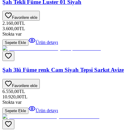
Şah Tekli Füme Luster 01 Siyah
Favorilere ekle
2.160,00
TL
3.600,00
TL
Stokta var
Ürün detayı
Sepete Ekle
Şah 3lü Füme renk Cam Siyah Tepsi Sarkıt Avize
Favorilere ekle
6.550,00
TL
10.920,00
TL
Stokta var
Ürün detayı
Sepete Ekle