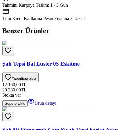
Tahmini Kargoya Teslim:
1 - 3 Gün
Tüm Kredi Kartlarına Peşin Fiyatına
3
Taksit
Benzer Ürünler
Şah Tepsi Bal Luster 05 Eskitme
Favorilere ekle
12.160,00
TL
20.280,00
TL
Stokta var
Ürün detayı
Sepete Ekle
Şah 5li Füme renk Cam Siyah Tepsi Sarkıt Avize