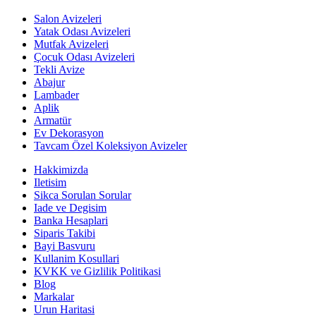
Salon Avizeleri
Yatak Odası Avizeleri
Mutfak Avizeleri
Çocuk Odası Avizeleri
Tekli Avize
Abajur
Lambader
Aplik
Armatür
Ev Dekorasyon
Tavcam Özel Koleksiyon Avizeler
Hakkimizda
Iletisim
Sikca Sorulan Sorular
Iade ve Degisim
Banka Hesaplari
Siparis Takibi
Bayi Basvuru
Kullanim Kosullari
KVKK ve Gizlilik Politikasi
Blog
Markalar
Urun Haritasi