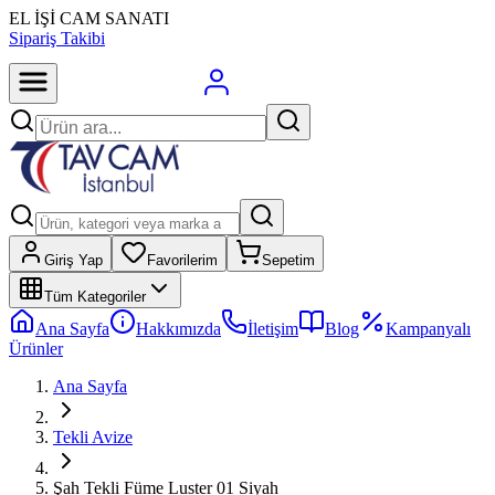
EL İŞİ CAM SANATI
Sipariş Takibi
Giriş Yap
Favorilerim
Sepetim
Tüm Kategoriler
Ana Sayfa
Hakkımızda
İletişim
Blog
Kampanyalı
Ürünler
Ana Sayfa
Tekli Avize
Şah Tekli Füme Luster 01 Siyah