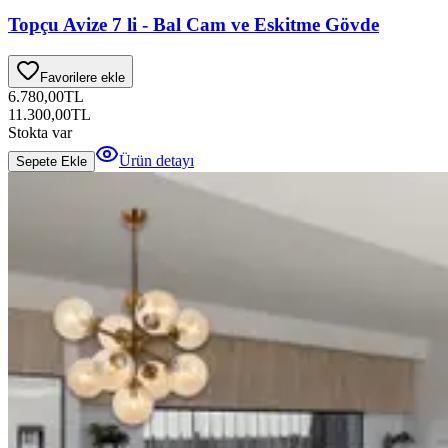
Topçu Avize 7 li - Bal Cam ve Eskitme Gövde
Favorilere ekle
6.780,00
TL
11.300,00
TL
Stokta var
Ürün detayı
Sepete Ekle