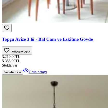
Topçu Avize 3 lü - Bal Cam ve Eskitme Gövde
Favorilere ekle
3.210,00
TL
5.355,00
TL
Stokta var
Ürün detayı
Sepete Ekle