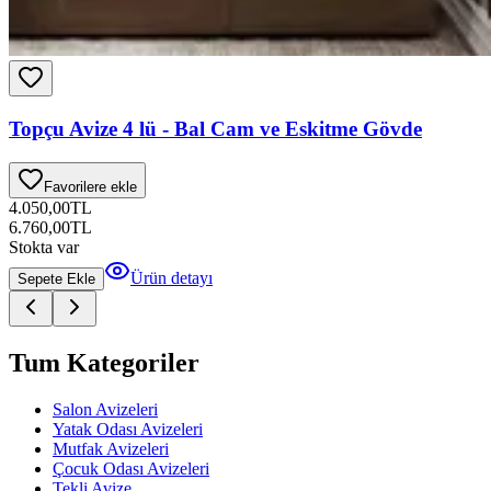
Topçu Avize 4 lü - Bal Cam ve Eskitme Gövde
Favorilere ekle
4.050,00
TL
6.760,00
TL
Stokta var
Ürün detayı
Sepete Ekle
Tum Kategoriler
Salon Avizeleri
Yatak Odası Avizeleri
Mutfak Avizeleri
Çocuk Odası Avizeleri
Tekli Avize