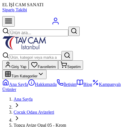
EL İŞİ CAM SANATI
Sipariş Takibi
Giriş Yap
Favorilerim
Sepetim
Tüm Kategoriler
Ana Sayfa
Hakkımızda
İletişim
Blog
Kampanyalı
Ürünler
Ana Sayfa
Çocuk Odası Avizeleri
Topçu Avize Opal 05 - Krom