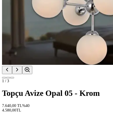
1
/
3
Topçu Avize Opal 05 - Krom
7.640,00
TL
%
40
4.580,00
TL