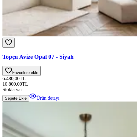
Topçu Avize Opal 07 - Siyah
Favorilere ekle
6.480,00
TL
10.800,00
TL
Stokta var
Ürün detayı
Sepete Ekle