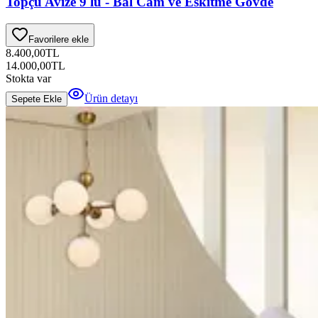
Topçu Avize 9 lu - Bal Cam ve Eskitme Gövde
Favorilere ekle
8.400,00
TL
14.000,00
TL
Stokta var
Ürün detayı
Sepete Ekle