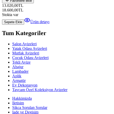
Favorilere ekle
13.020,00
TL
18.600,00
TL
Stokta var
Ürün detayı
Sepete Ekle
Tum Kategoriler
Salon Avizeleri
Yatak Odası Avizeleri
Mutfak Avizeleri
Çocuk Odası Avizeleri
Tekli Avize
Abajur
Lambader
Aplik
Armatür
Ev Dekorasyon
Tavcam Özel Koleksiyon Avizeler
Hakkimizda
Iletisim
Sikca Sorulan Sorular
Iade ve Degisim